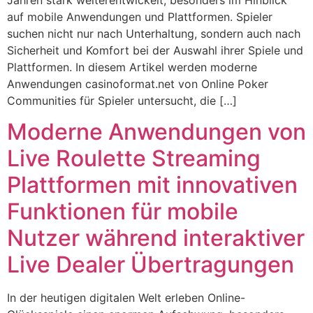
Jahren stark weiterentwickelt, besonders im Hinblick
auf mobile Anwendungen und Plattformen. Spieler
suchen nicht nur nach Unterhaltung, sondern auch nach
Sicherheit und Komfort bei der Auswahl ihrer Spiele und
Plattformen. In diesem Artikel werden moderne
Anwendungen casinoformat.net von Online Poker
Communities für Spieler untersucht, die […]
Moderne Anwendungen von
Live Roulette Streaming
Plattformen mit innovativen
Funktionen für mobile
Nutzer während interaktiver
Live Dealer Übertragungen
In der heutigen digitalen Welt erleben Online-